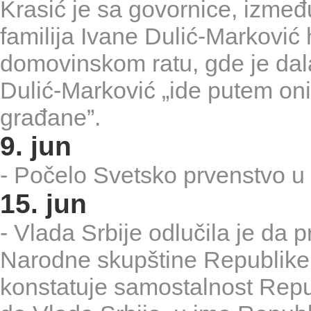
Krasić je sa govornice, izmeđ
familija Ivane Dulić-Marković 
domovinskom ratu, gde je dala
Dulić-Marković „ide putem oni
građane”.
9. jun
- Počelo Svetsko prvenstvo u 
15. jun
- Vlada Srbije odlučila je da
Narodne skupštine Republike 
konstatuje samostalnost Repub