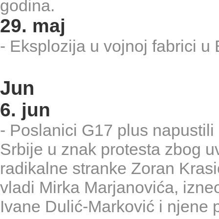
godina.
29. maj
- Eksplozija u vojnoj fabrici u
Jun
6. jun
- Poslanici G17 plus napustil
Srbije u znak protesta zbog u
radikalne stranke Zoran Krasić
vladi Mirka Marjanovića, izne
Ivane Dulić-Marković i njene 