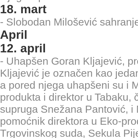
18. mart
- Slobodan Milošević sahranj
April
12. april
- Uhapšen Goran Kljajević, p
Kljajević je označen kao jeda
a pored njega uhapšeni su i M
produkta i direktor u Tabaku, č
supruga Snežana Pantović, i 
pomoćnik direktora u Eko-prod
Trgovinskog suda, Sekula Pije