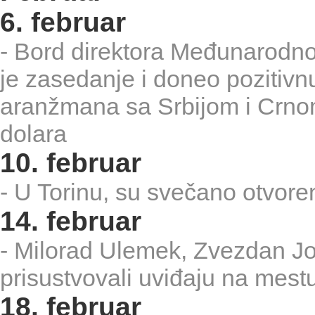
6. februar
- Bord direktora Međunarodn
je zasedanje i doneo pozitivn
aranžmana sa Srbijom i Crno
dolara
10. februar
- U Torinu, su svečano otvore
14. februar
- Milorad Ulemek, Zvezdan J
prisustvovali uviđaju na mest
18. februar