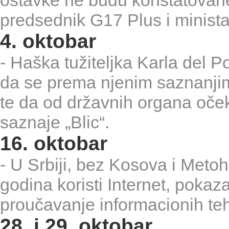
ostavke ne budu konstatovane 
predsednik G17 Plus i minista
4. oktobar
- Haška tužiteljka Karla del P
da se prema njenim saznanji
te da od državnih organa oček
saznaje „Blic“.
16. oktobar
- U Srbiji, bez Kosova i Metoh
godina koristi Internet, pokaza
proučavanje informacionih teh
28. i 29. oktobar