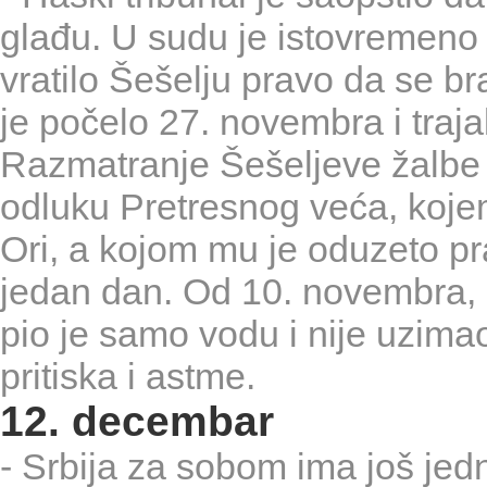
glađu. U sudu je istovremeno
vratilo Šešelju pravo da se br
je počelo 27. novembra i traj
Razmatranje Šešeljeve žalb
odluku Pretresnog veća, koje
Ori, a kojom mu je oduzeto pr
jedan dan. Od 10. novembra, 
pio je samo vodu i nije uzima
pritiska i astme.
12. decembar
- Srbija za sobom ima još je