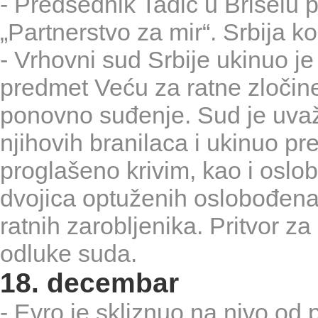
- Predsednik Tadić u Briselu 
„Partnerstvo za mir“. Srbija k
- Vrhovni sud Srbije ukinuo je
predmet Veću za ratne zloči
ponovno suđenje. Sud je uvažio
njihovih branilaca i ukinuo p
proglašeno krivim, kao i osl
dvojica optuženih oslobođena 
ratnih zarobljenika. Pritvor z
odluke suda.
18. decembar
- Evro je skliznuo na nivo od 