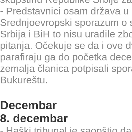
- Predstavnici osam država u B
Srednjoevropski sporazum o s
Srbija i BiH to nisu uradile z
pitanja. Očekuje se da i ove 
parafiraju ga do početka dece
zemalja članica potpisali sp
Bukureštu.
Decembar
8. decembar
- Haški tribunal je saopštio da