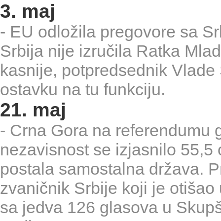
3. maj
- EU odložila pregovore sa Srbij
Srbija nije izručila Ratka Ml
kasnije, potpredsednik Vlade
ostavku na tu funkciju.
21. maj
- Crna Gora na referendumu g
nezavisnost se izjasnilo 55,5 
postala samostalna država. Pr
zvaničnik Srbije koji je otišao
sa jedva 126 glasova u Skupšt