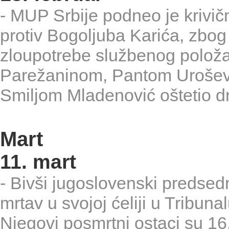
- MUP Srbije podneo je krivič
protiv Bogoljuba Karića, zbog
zloupotrebe službenog položa
Parežaninom, Pantom Uroše
Smiljom Mladenović oštetio dr
Mart
11. mart
- Bivši jugoslovenski predse
mrtav u svojoj ćeliji u Tribun
Njegovi posmrtni ostaci su 16.