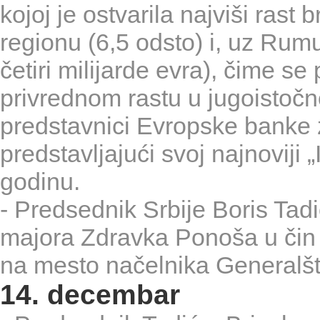
kojoj je ostvarila najviši rast
regionu (6,5 odsto) i, uz Rum
četiri milijarde evra), čime se
privrednom rastu u jugoistočn
predstavnici Evropske banke 
predstavljajući svoj najnoviji „
godinu.
- Predsednik Srbije Boris Tad
majora Zdravka Ponoša u čin 
na mesto načelnika Generalšt
14. decembar