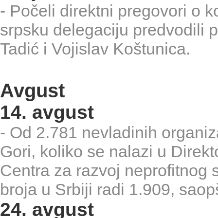
- Počeli direktni pregovori o
srpsku delegaciju predvodili p
Tadić i Vojislav Koštunica.
Avgust
14. avgust
- Od 2.781 nevladinih organizac
Gori, koliko se nalazi u Direk
Centra za razvoj neprofitnog s
broja u Srbiji radi 1.909, saop
24. avgust