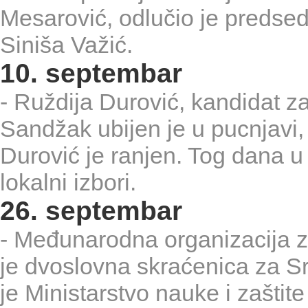
Mesarović, odlučio je preds
Siniša Važić.
10. septembar
- Ruždija Durović, kandidat za
Sandžak ubijen je u pucnjavi
Durović je ranjen. Tog dana 
lokalni izbori.
26. septembar
- Međunarodna organizacija za
je dvoslovna skraćenica za Sr
je Ministarstvo nauke i zaštite