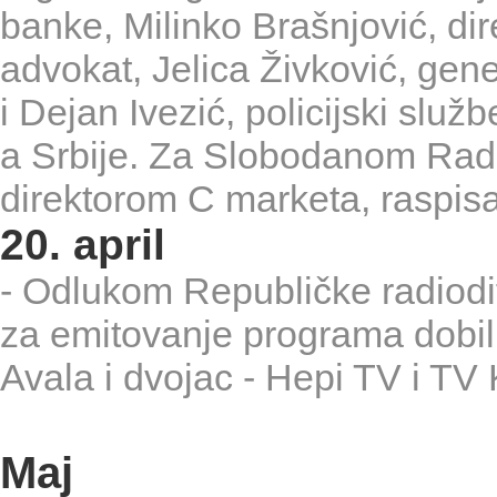
banke, Milinko Brašnjović, di
advokat, Jelica Živković, gene
i Dejan Ivezić, policijski sl
a Srbije. Za Slobodanom Rad
direktorom C marketa, raspisa
20. april
- Odlukom Republičke radiodi
za emitovanje programa dobil
Avala i dvojac - Hepi TV i TV
Maj