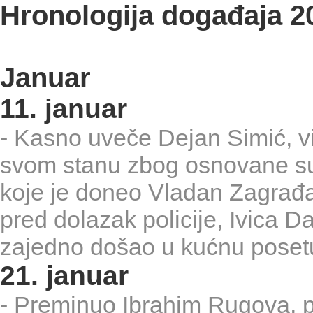
Hronologija događaja 2
Januar
11. januar
- Kasno uveče Dejan Simić, v
svom stanu zbog osnovane su
koje je doneo Vladan Zagrađ
pred dolazak policije, Ivica D
zajedno došao u kućnu posetu
21. januar
- Preminuo Ibrahim Rugova, 