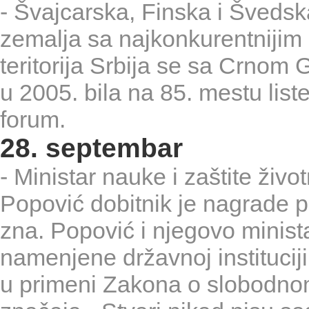
- Švajcarska, Finska i Švedsk
zemalja sa najkonkurentnijim
teritorija Srbija se sa Crnom 
u 2005. bila na 85. mestu list
forum.
28. septembar
- Ministar nauke i zaštite živ
Popović dobitnik je nagrade 
zna. Popović i njegovo minist
namenjene državnoj instituciji
u primeni Zakona o slobodnom