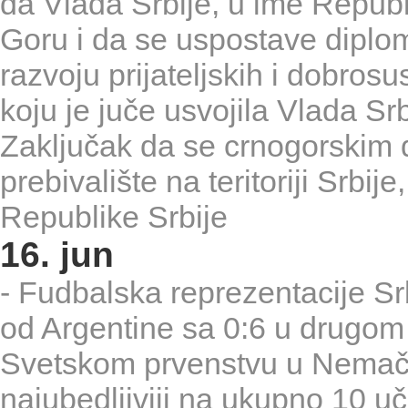
da Vlada Srbije, u ime Republ
Goru i da se uspostave diplom
razvoju prijateljskih i dobro
koju je juče usvojila Vlada Srb
Zaključak da se crnogorskim d
prebivalište na teritoriji Srbij
Republike Srbije
16. jun
- Fudbalska reprezentacije Sr
od Argentine sa 0:6 u drugom
Svetskom prvenstvu u Nemačko
najubedljiviji na ukupno 10 