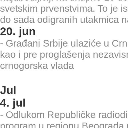
svetskim prvenstvima. To je i
do sada odigranih utakmica 
20. jun
- Građani Srbije ulaziće u Cr
kao i pre proglašenja nezavis
crnogorska vlada
Jul
4. jul
- Odlukom Republičke radiodi
program u regionu Beograda 