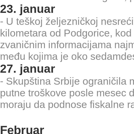
23. januar
- U teškoj željezničkoj nesreć
kilometara od Podgorice, kod 
zvaničnim informacijama najm
među kojima je oko sedamdes
27. januar
- Skupština Srbije ograničila
putne troškove posle mesec d
moraju da podnose fiskalne r
Februar