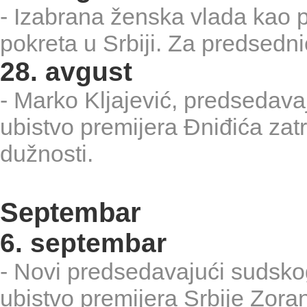
- Izabrana ženska vlada kao p
pokreta u Srbiji. Za predsedn
28. avgust
- Marko Kljajević, predsedav
ubistvo premijera Đniđića zat
dužnosti.
Septembar
6. septembar
- Novi predsedavajući sudsk
ubistvo premijera Srbije Zora