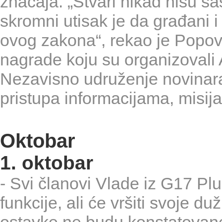
značaja. „Stvari nikad nisu s
skromni utisak je da građani 
ovog zakona“, rekao je Popovi
nagrade koju su organizovali
Nezavisno udruženje novinara 
pristupa informacijama, misi
Oktobar
1. oktobar
- Svi članovi Vlade iz G17 Pl
funkcije, ali će vršiti svoje 