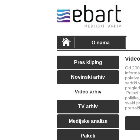
O nama
Video
Pres kliping
Od 2005
informa
Novinski arhiv
pokrive
sadrži 
pregled
Video arhiv
Prilozi
politika
svaki p
TV arhiv
pretraži
Medijske analize
Paketi