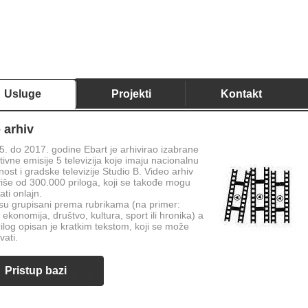
Usluge
Projekti
Kontakt
 arhiv
. do 2017. godine Ebart je arhivirao izabrane
tivne emisije 5 televizija koje imaju nacionalnu
nost i gradske televizije Studio B. Video arhiv
više od 300.000 priloga, koji se takođe mogu
ati onlajn.
 su grupisani prema rubrikama (na primer:
, ekonomija, društvo, kultura, sport ili hronika) a
rilog opisan je kratkim tekstom, koji se može
vati.
Pristup bazi